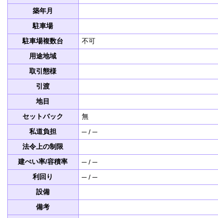
築年月
駐車場
駐車場複数台
不可
用途地域
取引態様
引渡
地目
セットバック
無
私道負担
─ / ─
法令上の制限
建ぺい率/容積率
─ / ─
利回り
─ / ─
設備
備考