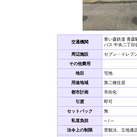
青い森鉄道 青森
交通機関
バス 中央二丁目
周辺施設
セブン・イレブン
その他費用
地目
宅地
用途地域
第二種住居
都市計画
市街化
引渡
即可
セットバック
無
私道負担
─ / ─
法令上の制限
景観法、立地適