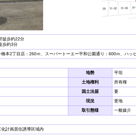
駅徒歩約22分
徒歩約3分
橋本2丁目店：260ｍ、スーパートーエー平和公園通り：600ｍ、ハッ
地勢
平坦
土地権利
所有権
国土法届
要
現況
更地
取引態様
一般媒介
正化計画居住誘導区域内